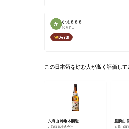
かえるるる
か
10月11日
Best!!
この日本酒を好む人が高く評価して
八海山 特別本醸造
麒麟山 
八海醸造株式会社
麒麟山酒