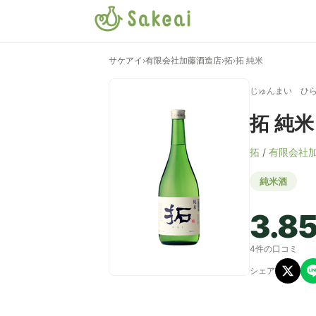
サケアイ
›
有限会社加藤酒造店
›
拓
›
拓 純米
じゅんまい ひ
拓 純米
拓
/
有限会社
純米酒
3.8
4件の口コミ
シェア