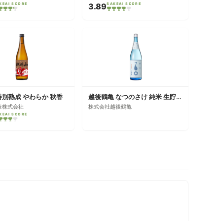
KEAI SCORE
3.89
SAKEAI SCORE
特別熟成 やわらか 秋香
越後鶴亀 なつのさけ 純米 生貯蔵
造株式会社
株式会社越後鶴亀
KEAI SCORE