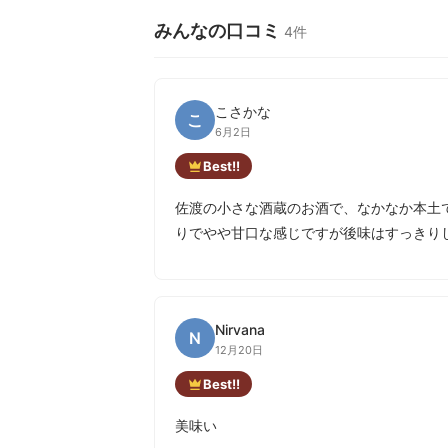
みんなの口コミ
4件
こさかな
こ
6月2日
Best!!
佐渡の小さな酒蔵のお酒で、なかなか本土
りでやや甘口な感じですが後味はすっきり
Nirvana
N
12月20日
Best!!
美味い