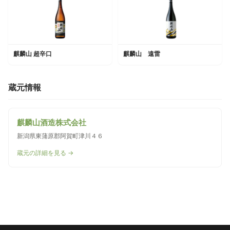
麒麟山 超辛口
麒麟山 遠雷
蔵元情報
麒麟山酒造株式会社
新潟県東蒲原郡阿賀町津川４６
蔵元の詳細を見る →