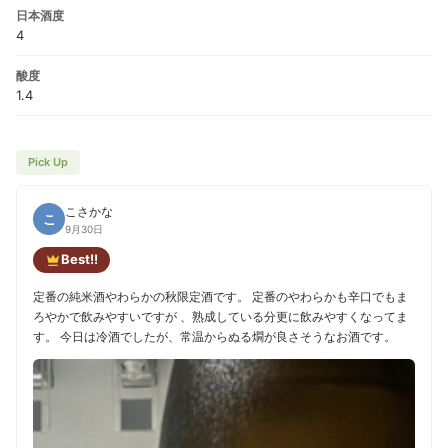
日本酒度
4
酸度
1.4
Pick Up
こさかな
こ
9月30日
Best!!
定番の純米酒やわらかの秋限定酒です。 定番のやわらかも辛口でもま
ろやかで飲みやすいですが 、熟成している分更に飲みやすくなってま
す。 今日は冷酒でしたが、常温からぬる燗が良さそうなお酒です。