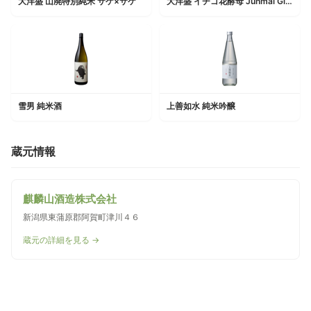
大洋盛 山廃特別純米 サケ×サケ
大洋盛 イチゴ花酵母 Junmai Ginjo Yechigo-Murakami
雪男 純米酒
上善如水 純米吟醸
蔵元情報
麒麟山酒造株式会社
新潟県東蒲原郡阿賀町津川４６
蔵元の詳細を見る →