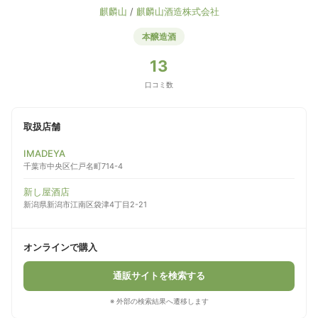
麒麟山
/
麒麟山酒造株式会社
本醸造酒
13
口コミ数
取扱店舗
IMADEYA
千葉市中央区仁戸名町714-4
新し屋酒店
新潟県新潟市江南区袋津4丁目2-21
オンラインで購入
通販サイトを検索する
※ 外部の検索結果へ遷移します