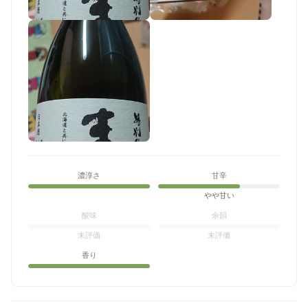
濃淳さ
甘辛
やや甘い
酸味
余韻
未評価
未評価
香り