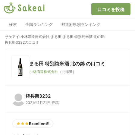
口コミを投稿
検索
全国ランキング
都道府県別ランキング
サケアイ
›
小林酒造株式会社
›
まる田
›
まる田 特別純米酒 北の錦
›
権兵衛3232の口コミ
まる田 特別純米酒 北の錦
の口コミ
小林酒造株式会社
（北海道）
権兵衛3232
2021年1月21日 投稿
Excellent!!