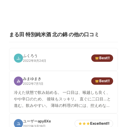
まる田 特別純米酒 北の錦 の他の口コミ
ふくろう
Best!!
ふ
2022年9月24日
みまゆまき
Best!!
み
2022年7月1日
冷えた状態で飲み始める。 一口目は、喉越しも良く、
やや辛口のため、 後味もスッキリ。 直ぐに二口目…と
進む。飲みやすい。 薄味の料理の時には、控えめな存
在感だが、 やがて常温になり、料理の味も こってりと
した甘辛煮など濃い味に変わると 遺憾無くその存在感
ユーザーapy8Xe
Excellent!!
ユ
を発揮する。 また、ウドの酢味噌和えなど少々癖のあ
2022年3月19日