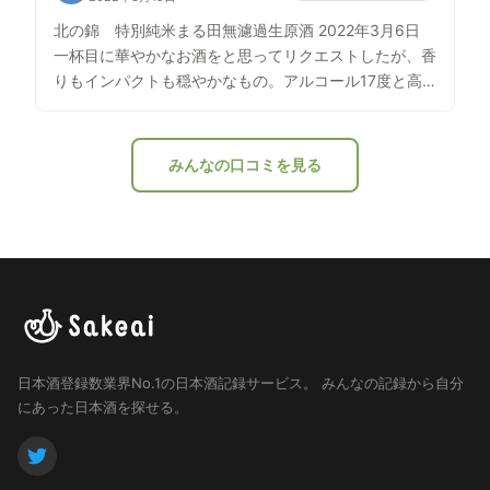
る料理の時は、 ウドの香りを引き立てた後に、 しっか
北の錦 特別純米まる田無濾過生原酒 2022年3月6日
りとした存在感を出してくる。 今回は、宅飲みではな
一杯目に華やかなお酒をと思ってリクエストしたが、香
く、店のカウンターで飲んだが、 あっという間に飲ん
りもインパクトも穏やかなもの。アルコール17度と高
でしまった。 翌朝が恐ろしい…笑
めだが、それを感じさせないスッキリとした飲み口だっ
た。
みんなの口コミを見る
日本酒登録数業界No.1の日本酒記録サービス。
みんなの記録から自分
にあった日本酒を探せる。