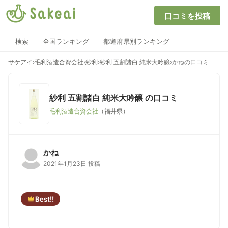
口コミを投稿
検索
全国ランキング
都道府県別ランキング
サケアイ
›
毛利酒造合資会社
›
紗利
›
紗利 五割諸白 純米大吟醸
›
かねの口コミ
紗利 五割諸白 純米大吟醸
の口コミ
毛利酒造合資会社
（福井県）
かね
2021年1月23日 投稿
Best!!