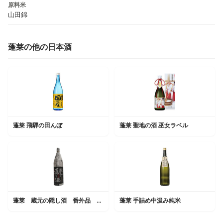
原料米
山田錦
蓬莱の他の日本酒
蓬莱 飛騨の田んぼ
蓬莱 聖地の酒 巫女ラベル
蓬莱 蔵元の隠し酒 番外品 とっておきの辛口
蓬莱 手詰め中汲み純米