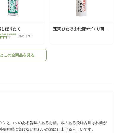
酒しぼりたて
蓬莱 ひだほまれ酒米づくり研究会
KEAI SCORE
3件の口コミ
とこの全商品を見る
ツンとコクのある旨味のあるお酒。蔵のある飛騨古川は林業が
朴葉味噌に負けない味わいの酒に仕上げるらしいです。