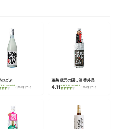
騨のどぶ
蓬莱 蔵元の隠し酒 番外品
KEAI SCORE
4.11
SAKEAI SCORE
8件の口コミ
8件の口コミ