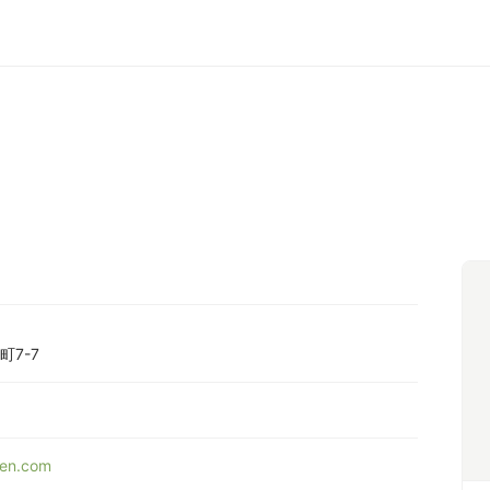
7-7
en.com