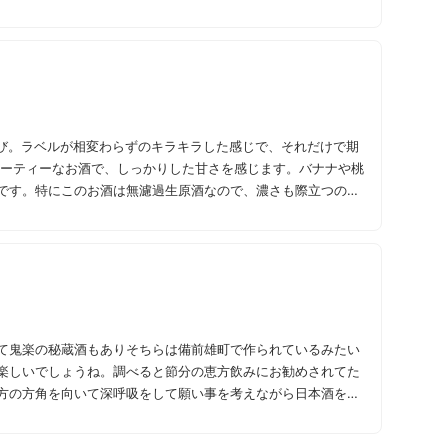
び。ラベルが相変わらずのキラキラした感じで、それだけで期
です。特にこのお酒は無濾過生原酒なので、濃さも際立つのか
て鬼楽の秘蔵酒もありそちらは備前雄町で作られているみたい
楽しいでしょうね。調べると節分の恵方飲みにお勧めされてた
方の方角を向いて深呼吸をして願い事を考えながら日本酒を飲
今回は時期がずれたので来年してみたい。