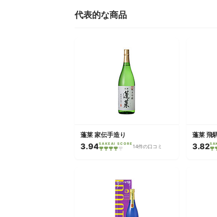
代表的な商品
蓬莱 家伝手造り
蓬莱 飛
3.94
SAKEAI SCORE
3.82
SA
14件の口コミ