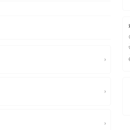
›
›
›