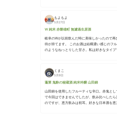
もよもよ
5月27日
W 純米 赤磐雄町 無濾過生原酒
岐阜のWが以前飲んだ時に美味しかったので再
待が持てます。 このお酒は結構濃い感じのフルーティーなお酒で、しっかりした甘さを感じます。バナナや桃
のようなねっとりした甘さ。私は好きなタイプ
もしれません。 多分ですが、濃い味の洋食とよく合いそうなお酒かなと感じています。ホワイトソースとか魚
の白身をバター焼きしたやつとか。
くまこ
5月9日
蓬莱 鬼酔の秘蔵酒 純米吟醸 山田錦
山田錦を使用したフルーティな辛口。赤鬼とし
で今回はできませんでしたが、飲み比べしたら
のですが、恵方飲みは初耳。好きな日本酒を恵
むらしい。巻き寿司より取り組みやすいかも！