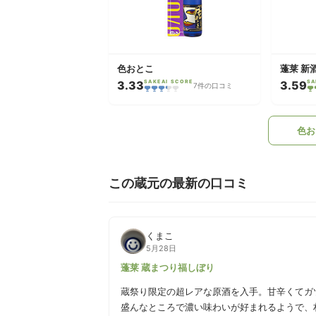
色おとこ
蓬莱 新
3.33
SAKEAI SCORE
3.59
SA
7件の口コミ
色お
この蔵元の最新の口コミ
くまこ
5月28日
蓬莱 蔵まつり福しぼり
蔵祭り限定の超レアな原酒を入手。甘辛くてガ
盛んなところで濃い味わいが好まれるようで、