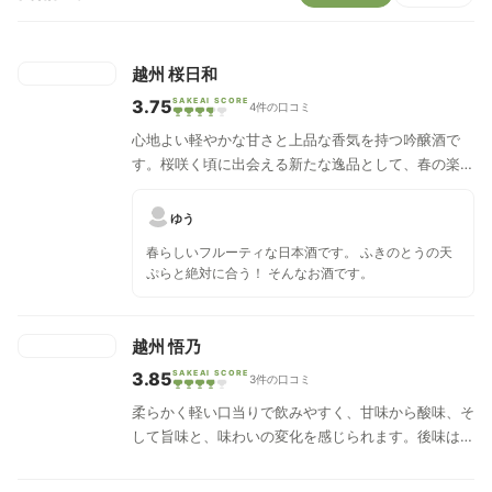
越州 桜日和
3.75
SAKEAI SCORE
4件の口コミ
心地よい軽やかな甘さと上品な香気を持つ吟醸酒で
す。桜咲く頃に出会える新たな逸品として、春の楽し
みが広がります。
ゆう
春らしいフルーティな日本酒です。 ふきのとうの天
ぷらと絶対に合う！ そんなお酒です。
越州 悟乃
3.85
SAKEAI SCORE
3件の口コミ
柔らかく軽い口当りで飲みやすく、甘味から酸味、そ
して旨味と、味わいの変化を感じられます。後味は儚
く消えつつも、じんわりと香りが戻ってきて余韻を楽
しめます。