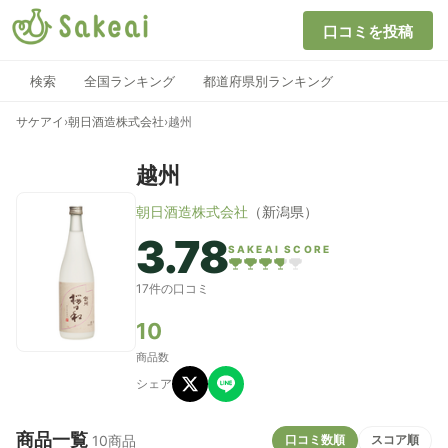
口コミを投稿
検索
全国ランキング
都道府県別ランキング
サケアイ
›
朝日酒造株式会社
›
越州
越州
朝日酒造株式会社
（新潟県）
3.78
SAKEAI SCORE
17件の口コミ
10
商品数
シェア
商品一覧
口コミ数順
スコア順
10商品