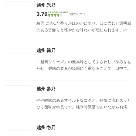
越州 弐乃
3.76
SAKEAI SCORE
3件の口コミ
綺麗に澄んだ香りがほのかにあり、口に含むと透明感
のある舌触りと軽やかな味わいが感じられます。のど
越しは爽快感のあるシャープな切れ味です。
越州 禄乃
「越州シリーズ」の最高峰としてふさわしい深みをも
たせ、香味の要素が幾層にも重なることで、口中で
様々な表情を見せます。そしてのど越しは軽やかに、
全体で調和のとれた仕上がりとしました。
越州 参乃
やや酸味のあるマイルドなコクと、軽快に流れスッと
ひく後味が特長です。純米吟醸酒でありながらお燗に
も適していて、引き締まった香りは温めるとふくらみ
ます。
越州 壱乃