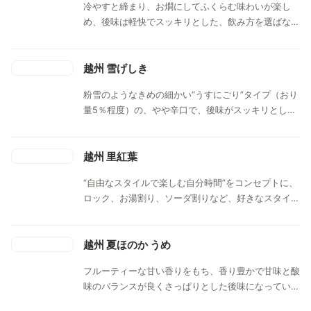
冷やすと締まり、お燗にしてふくらむ味わいが楽し
め、後味は軽快でスッキリとした、飲み方を選ばない
万能タイプです。
越州 雪げしき
粉雪のようなきめの細かい“うすにごり”タイプ（おり
量5％程度）の、やや辛口で、後味がスッキリとした
にごり酒です。
越州 里紅葉
“自由なスタイルで楽しむ自分時間”をコンセプトに、
ロック、お湯割り、ソーダ割りなど、好きなスタイル
で楽しんでいただけるよう、広がりのある豊かな薫り
と、しっかりとしたコクと余韻のある味わいに仕上げ
た吟醸酒です。
越州 夏ほのか うめ
フルーティーな甘い香りをもち、香り豊かで甘味と酸
味のバランスが良くさっぱりとした後味になっていま
す。