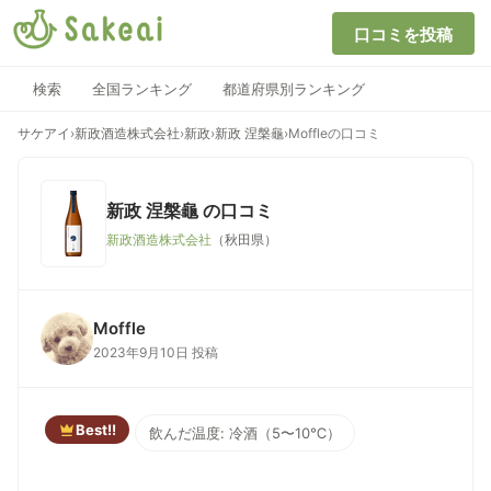
口コミを投稿
検索
全国ランキング
都道府県別ランキング
サケアイ
›
新政酒造株式会社
›
新政
›
新政 涅槃龜
›
Moffleの口コミ
新政 涅槃龜
の口コミ
新政酒造株式会社
（秋田県）
Moffle
2023年9月10日 投稿
Best!!
飲んだ温度: 冷酒（5〜10℃）