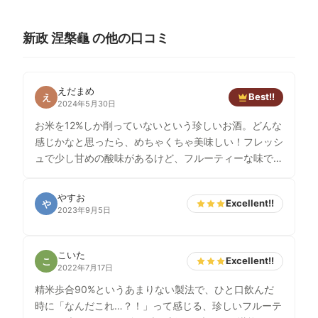
新政 涅槃龜 の他の口コミ
えだまめ
Best!!
え
2024年5月30日
お米を12%しか削っていないという珍しいお酒。どんな
感じかなと思ったら、めちゃくちゃ美味しい！フレッシ
ュで少し甘めの酸味があるけど、フルーティーな味で飲
みやすい。なかなか居酒屋さんとかでも見かけないお酒
なのが残念。また飲みたい。
やすお
Excellent!!
や
2023年9月5日
こいた
Excellent!!
こ
2022年7月17日
精米歩合90%というあまりない製法で、ひと口飲んだ
時に「なんだこれ…？！」って感じる、珍しいフルーテ