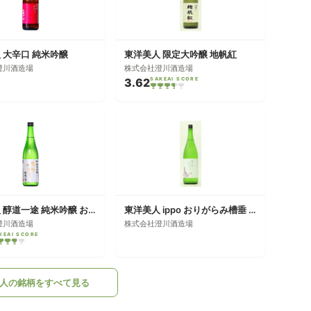
 大辛口 純米吟醸
東洋美人 限定大吟醸 地帆紅
澄川酒造場
株式会社澄川酒造場
3.62
SAKEAI SCORE
東洋美人 醇道一途 純米吟醸 おりがら生
東洋美人 ippo おりがらみ槽垂 生
澄川酒造場
株式会社澄川酒造場
KEAI SCORE
人の銘柄をすべて見る