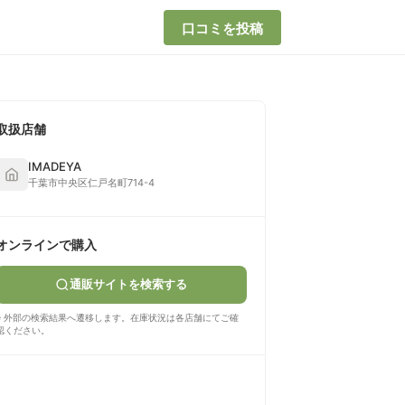
口コミを投稿
取扱店舗
IMADEYA
千葉市中央区仁戸名町714-4
オンラインで購入
通販サイトを検索する
※ 外部の検索結果へ遷移します。在庫状況は各店舗にてご確
認ください。