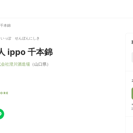
o 千本錦
 いっぽ せんぼんにしき
 ippo 千本錦
式会社澄川酒造場
（山口県）
CORE