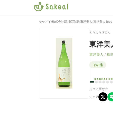
サケアイ
›
株式会社澄川酒造場
›
東洋美人
›
東洋美人 ipp
とうようびじん
東洋美人
東洋美人
/
株
その他
-
SAKEAI S
口コミ受付中
シェア