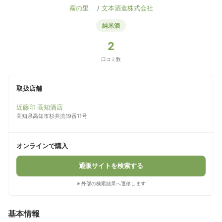
霧の里
/
文本酒造株式会社
純米酒
2
口コミ数
取扱店舗
近藤印 高知酒店
高知県高知市杉井流19番11号
オンラインで購入
通販サイトを検索する
※ 外部の検索結果へ遷移します
基本情報