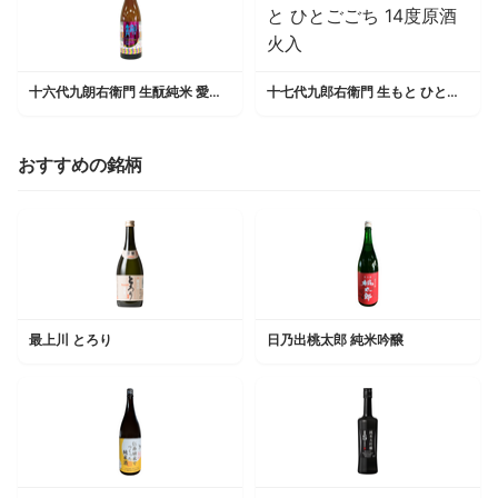
十六代九朗右衛門 生酛純米 愛山13
十七代九郎右衛門 生もと ひとごごち 14度原酒 火入
おすすめの銘柄
最上川 とろり
日乃出桃太郎 純米吟醸