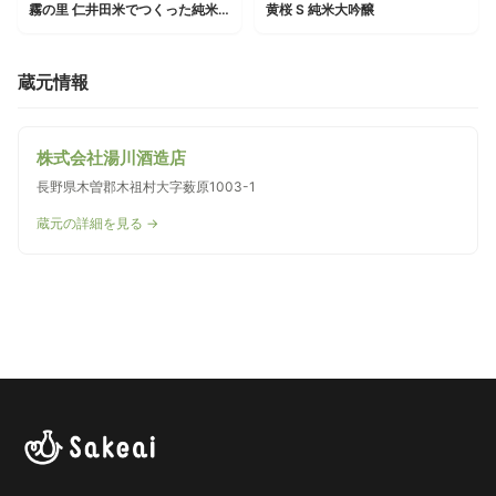
霧の里 仁井田米でつくった純米酒
黄桜 S 純米大吟醸
蔵元情報
株式会社湯川酒造店
長野県木曽郡木祖村大字薮原1003-1
蔵元の詳細を見る →