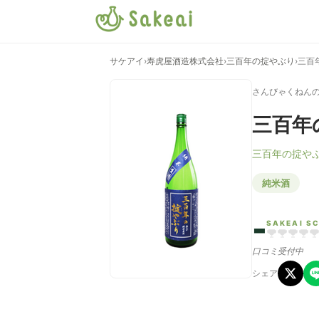
サケアイ
›
寿虎屋酒造株式会社
›
三百年の掟やぶり
›
三百
さんびゃくねん
三百年
三百年の掟や
純米酒
-
SAKEAI S
口コミ受付中
シェア