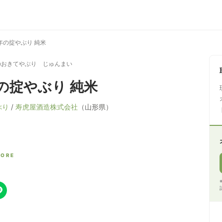
年の掟やぶり 純米
のおきてやぶり じゅんまい
の掟やぶり 純米
ぶり
/
寿虎屋酒造株式会社
（山形県）
CORE