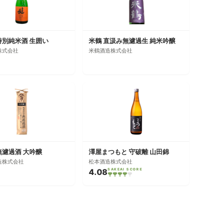
特別純米酒 生囲い
米鶴 直汲み無濾過生 純米吟醸
株式会社
米鶴酒造株式会社
無濾過酒 大吟醸
澤屋まつもと 守破離 山田錦
造株式会社
松本酒造株式会社
4.08
SAKEAI SCORE