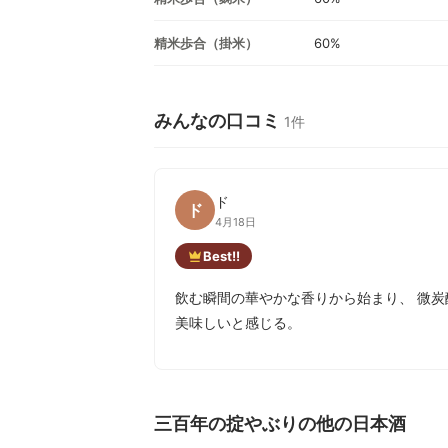
精米歩合（掛米）
60%
みんなの口コミ
1件
ド
ド
4月18日
Best!!
飲む瞬間の華やかな香りから始まり、 微炭
美味しいと感じる。
三百年の掟やぶりの他の日本酒