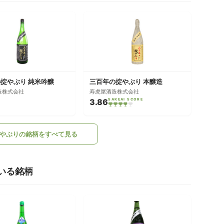
掟やぶり 純米吟醸
三百年の掟やぶり 本醸造
造株式会社
寿虎屋酒造株式会社
3.86
SAKEAI SCORE
やぶりの銘柄をすべて見る
いる銘柄