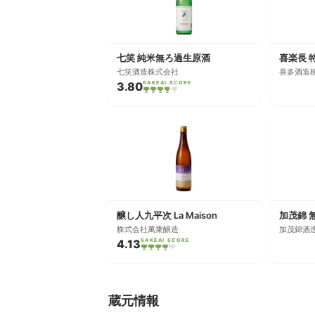
七笑 純米無ろ過生原酒
喜楽長 
七笑酒造株式会社
喜多酒造
3.80
SAKEAI SCORE
醸し人九平次 La Maison
加茂錦 
株式会社萬乗醸造
加茂錦酒
4.13
SAKEAI SCORE
蔵元情報