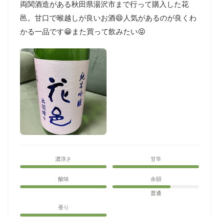
両関酒造がある秋田県湯沢市まで行って購入した花
邑。甘口で喉越しが良いお酒😄人気があるのが良くわ
かる一品です😁また買って飲みたい😝
濃淳さ
甘辛
酸味
余韻
普通
香り