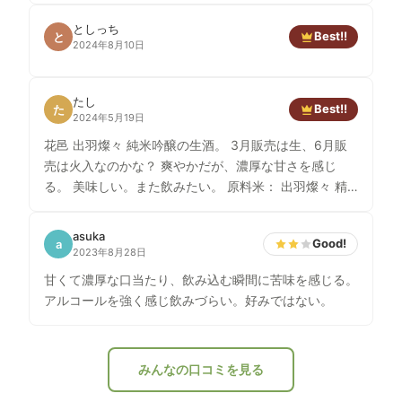
としっち
Best!!
と
2024年8月10日
たし
Best!!
た
2024年5月19日
花邑 出羽燦々 純米吟醸の生酒。 3月販売は生、6月販
売は火入なのかな？ 爽やかだが、濃厚な甘さを感じ
る。 美味しい。また飲みたい。 原料米： 出羽燦々 精
米歩合： 50% アルコール： 16度 日本酒度： -8.4 酸
度： 1.4
asuka
Good!
a
2023年8月28日
甘くて濃厚な口当たり、飲み込む瞬間に苦味を感じる。
アルコールを強く感じ飲みづらい。好みではない。
みんなの口コミを見る