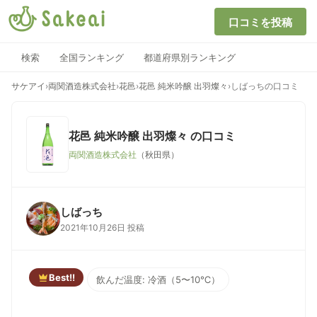
口コミを投稿
検索
全国ランキング
都道府県別ランキング
サケアイ
›
両関酒造株式会社
›
花邑
›
花邑 純米吟醸 出羽燦々
›
しばっちの口コミ
花邑 純米吟醸 出羽燦々
の口コミ
両関酒造株式会社
（秋田県）
しばっち
2021年10月26日 投稿
Best!!
飲んだ温度: 冷酒（5〜10℃）