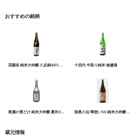
おすすめの銘柄
花陽浴 純米大吟醸 八反錦48% 生原酒
十四代 中取り純米 無濾過
尾瀬の雪どけ 純米大吟醸 夏吟39%
陸奥八仙 華想い50 純米大吟醸 火入
蔵元情報