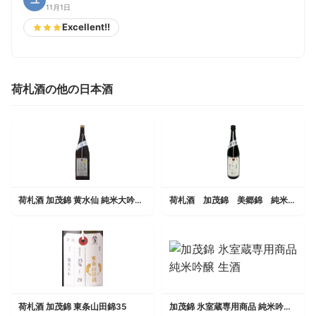
ユ
11月1日
Excellent!!
荷札酒の他の日本酒
荷札酒 加茂錦 黄水仙 純米大吟醸 生
荷札酒 加茂錦 美郷錦 純米大吟醸 はせがわ酒店選抜品
荷札酒 加茂錦 東条山田錦35
加茂錦 氷室蔵専用商品 純米吟醸 生酒