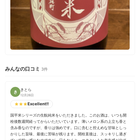
みんなの口コミ
3件
きとら
き
12月26日
Excellent!!
国平米シリーズの生酛純米をいただきました。このお酒は、いつも開
栓後数週間経ってからいただいています。薄いメロン系の上立ち香と
含み香なのですが、香りは強めです。口に含むと控えめな甘味としっ
かりした旨味、最後に苦味が残ります。開栓直後は、スッキリし過ぎ