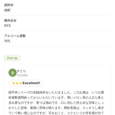
原料米
雄町
精米歩合
65%
アルコール度数
16%
Pick Up
きとら
き
12月26日
Excellent!!
国平米シリーズの生酛純米をいただきました。このお酒は、いつも開
栓後数週間経ってからいただいています。薄いメロン系の上立ち香と
含み香なのですが、香りは強めです。口に含むと控えめな甘味としっ
かりした旨味、最後に苦味が残ります。開栓直後は、スッキリし過ぎ
ていて軽い感じなのですが、日をおくと、コクというか存在感が出て