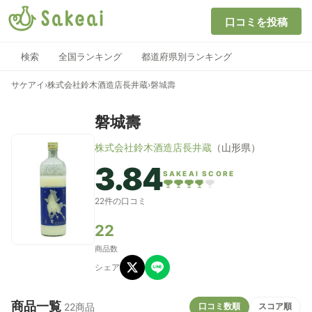
口コミを投稿
検索
全国ランキング
都道府県別ランキング
サケアイ
›
株式会社鈴木酒造店長井蔵
›
磐城壽
磐城壽
株式会社鈴木酒造店長井蔵
（山形県）
3.84
SAKEAI SCORE
22件の口コミ
22
商品数
シェア
商品一覧
口コミ数順
スコア順
22商品