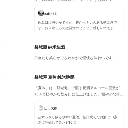
daijin33
飲み口は円やかですが、後からキレのある辛口系で
す。おりがらみで微発泡のピチピチ感も味わえま
す！
磐城壽 純米生酒
口当たり柔らかでさわやかで軽快な味わいです。
磐城寿 夏吟 純米吟醸
「夏吟」は「磐城寿」で醸す夏酒アルコール度数が
13％と軽やかな飲み口に仕上げました。穏やかな吟
醸香が感じながらも米の甘み旨味をサラリと飲める磐
城寿らしい夏酒です。
山田大将
超すっきり飲みやすい夏酒。当日飲んだお酒は10点
満点評価してみた8/10点