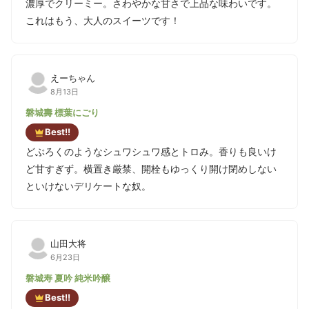
濃厚でクリーミー。さわやかな甘さで上品な味わいです。
これはもう、大人のスイーツです！
えーちゃん
8月13日
磐城壽 標葉にごり
Best!!
どぶろくのようなシュワシュワ感とトロみ。香りも良いけ
ど甘すぎず。横置き厳禁、開栓もゆっくり開け閉めしない
といけないデリケートな奴。
山田大将
6月23日
磐城寿 夏吟 純米吟醸
Best!!