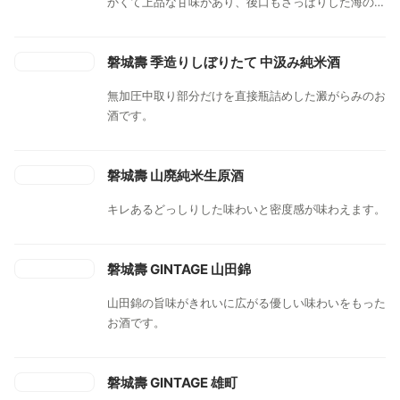
かくて上品な甘味があり、後口もさっぱりした海の男
の暮らし酒です。
磐城壽 季造りしぼりたて 中汲み純米酒
無加圧中取り部分だけを直接瓶詰めした澱がらみのお
酒です。
磐城壽 山廃純米生原酒
キレあるどっしりした味わいと密度感が味わえます。
磐城壽 GINTAGE 山田錦
山田錦の旨味がきれいに広がる優しい味わいをもった
お酒です。
磐城壽 GINTAGE 雄町