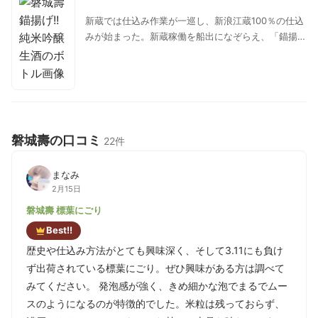
に若さの名残、渋さをうっすらと感じさせるお酒。
新蔵では仕込み作業が一巡し、新浪江蔵100％の仕込
みが始まった。新蔵稼働を船出になぞらえ、「錨揚
げ!!（びょうあげ）」と名付けられ、考え得る様々な
可能性を探ることを目標に、原料米と仕込み方法を模
索し、浪江の水の綺麗さの表現を目指すシリーズ。桃
や青りんごの様な香り、搾りたてのピチピチのガス感
が心地よく、甘みは丁寧で優しく、ボディは透明感に
満ちた清々しいお酒。適量のオリが絡む事で、苦辛い
磐城壽の口コミ
22件
青々しさが引き立ち、シルキーな舌触りとビターなコ
クが味わいが深まる、、、計算しつくされたバランス
まなみ
が魅力の最高のしぼりたて。
2月15日
磐城壽 標葉にごり
Best!!
歴史や仕込み方法がとても興味深く、そして3.11にも負け
ず出荷されている標葉にごり。ぜひ興味がある方は調べて
みてください。 発泡感が強く、きめ細かな泡でまるでムー
スのようになるのが特徴的でした。米粒は残っておらず、