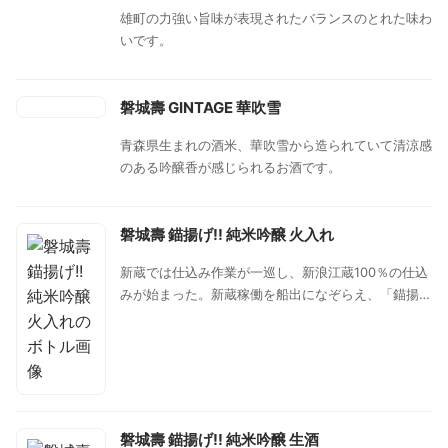
雄町の力強い旨味が表現されたバランスのとれた味わ
いです。
磐城壽 GINTAGE 華吹雪
青森県生まれの酒米、華吹雪から造られていて清涼感
のある吟醸香が感じられるお酒です。
磐城壽 錨揚げ!! 純米吟醸 火入れ
新蔵では仕込み作業が一巡し、新浪江蔵100％の仕込
みが始まった。新蔵稼働を船出になぞらえ、「錨揚
げ!!（びょうあげ）」と名付けられ、考え得る様々な
可能性を探ることを目標に、原料米と仕込み方法を模
索し、浪江の水の綺麗さの表現を目指すシリーズ。落
ち着いた立ち香、李や梨、青りんごを思わせる優しい
イメージ、軽やかな甘さ透明感が有り柔らかn旨みが
ゆっくりと広がる一本。火入れの落ち着きがありなが
磐城壽 錨揚げ!! 純米吟醸 生酒
らも鮮度の良さも感じさせる他、味に良いアクセント