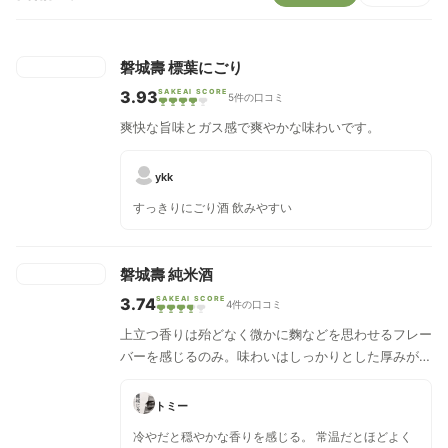
磐城壽 標葉にごり
3.93
SAKEAI SCORE
5件の口コミ
爽快な旨味とガス感で爽やかな味わいです。
ykk
すっきりにごり酒 飲みやすい
磐城壽 純米酒
3.74
SAKEAI SCORE
4件の口コミ
上立つ香りは殆どなく微かに麴などを思わせるフレー
バーを感じるのみ。味わいはしっかりとした厚みがあ
りながらも甘さは控えめなお酒です。
トミー
冷やだと穏やかな香りを感じる。 常温だとほどよく