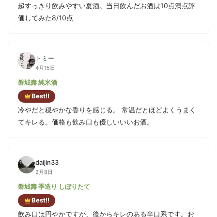
超すっきり飲みやすい夏酒。当日飲んだお酒は10点満点評
価してみた8/10点
トミー
4月15日
磐城壽 純米酒
Best!!
冷やだと穏やかな香りを感じる。 常温だとほどよくうまく
てキレる。価格も飲み口も優しいいいお酒。
daijin33
2月8日
磐城壽 季造り しぼりたて
Best!!
飲み口は円やかですが、後からキレのある辛口系です。お