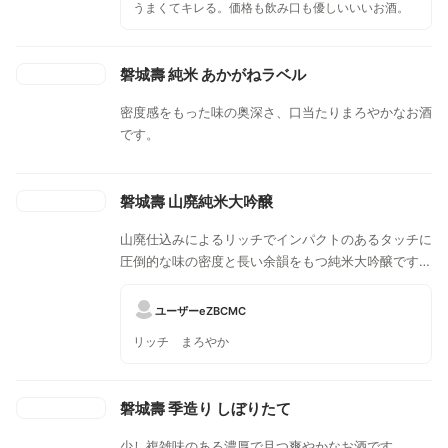
うまくてキレる。価格も飲み口も優しいいいお酒。
磐城壽 純米 あかがねラベル
密度感をもった味の奥深さ、口当たりまろやかなお酒
です。
磐城壽 山廃純米大吟醸
山廃仕込みによるリッチでインパクトのあるタッチに
圧倒的な味の密度と長い余韻をもつ純米大吟醸です。
ほのかな吟醸香が清々しく緻密な味が繋がる懐の深い
お酒です。
ユーザーeZBCMC
リッチ まろやか
磐城壽 季造り しぼりたて
少し複雑味のある濃厚で且つ爽やかなお酒です。