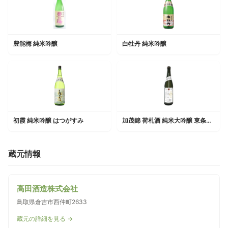
豊能梅 純米吟醸
白牡丹 純米吟醸
初霞 純米吟醸 はつがすみ
加茂錦 荷札酒 純米大吟醸 東条産山田錦
蔵元情報
高田酒造株式会社
鳥取県倉吉市西仲町2633
蔵元の詳細を見る →