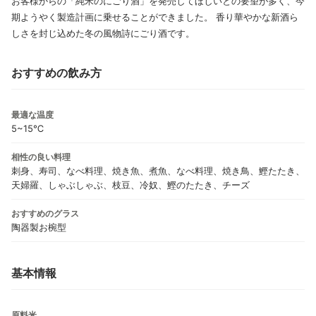
お客様からの「純米のにごり酒」を発売してほしいとの要望が多く、今
期ようやく製造計画に乗せることができました。 香り華やかな新酒ら
しさを封じ込めた冬の風物詩にごり酒です。
おすすめの飲み方
最適な温度
5~15℃
相性の良い料理
刺身、寿司、なべ料理、焼き魚、煮魚、なべ料理、焼き鳥、鰹たたき、
天婦羅、しゃぶしゃぶ、枝豆、冷奴、鰹のたたき、チーズ
おすすめのグラス
陶器製お椀型
基本情報
原料米