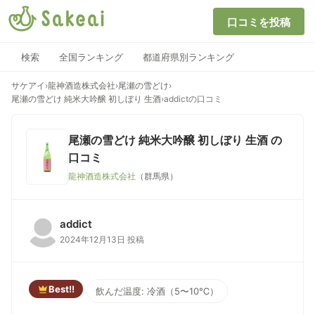
口コミを投稿
検索
全国ランキング
都道府県別ランキング
サケアイ
›
龍神酒造株式会社
›
尾瀬の雪どけ
›
尾瀬の雪どけ 純米大吟醸 初しぼり 生酒
›
addictの口コミ
尾瀬の雪どけ 純米大吟醸 初しぼり 生酒
の
口コミ
龍神酒造株式会社
（群馬県）
addict
2024年12月13日 投稿
Best!!
飲んだ温度: 冷酒（5〜10℃）