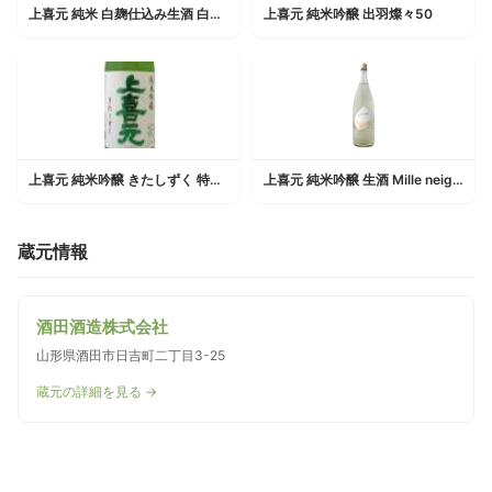
上喜元 純米 白麹仕込み生酒 白明かり
上喜元 純米吟醸 出羽燦々50
上喜元 純米吟醸 きたしずく 特注品
上喜元 純米吟醸 生酒 Mille neige ミルネージュ 限定品
蔵元情報
酒田酒造株式会社
山形県酒田市日吉町二丁目3-25
蔵元の詳細を見る →