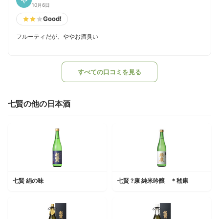
や
10月6日
Good!
フルーティだが、ややお酒臭い
すべての口コミを見る
七賢の他の日本酒
七賢 絹の味
七賢 ?康 純米吟醸 ＊嵇康