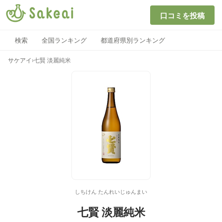
口コミを投稿
検索
全国ランキング
都道府県別ランキング
サケアイ
›
七賢 淡麗純米
しちけん たんれいじゅんまい
七賢 淡麗純米