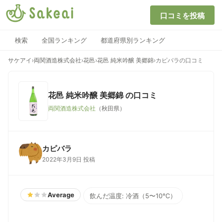
口コミを投稿
検索
全国ランキング
都道府県別ランキング
サケアイ
›
両関酒造株式会社
›
花邑
›
花邑 純米吟醸 美郷錦
›
カピバラの口コミ
花邑 純米吟醸 美郷錦
の口コミ
両関酒造株式会社
（秋田県）
カピバラ
2022年3月9日 投稿
Average
飲んだ温度: 冷酒（5〜10℃）