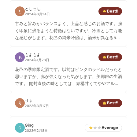
としっち
Best!!
と
2024年8月24日
甘みと旨みがバランスよく、上品な感じのお酒です。強
く印象に残るような特徴はないですが、冷酒として万能
な感じがします。花邑の純米吟醸は、酒米が異なる5種
類がありますが、酒米による違いがわかりやすくて楽し
いですね。
もよもよ
Best!!
も
2024年1月28日
花邑の季節限定酒です。以前はピンクのラベルだったと
思いますが、赤が強くなった気がします。美郷錦の生酒
です。 開封直後の味としては、結構甘くてややアルコ
ールらしさがある味わい。やや黒糖みたいな甘さがある
と感じるのは、個人の花邑らしい特徴だと思っていま
りょ
Best!!
り
す。二〜三日するとアルコールらしさがなくなり、まっ
2023年3月17日
たりした甘さ。バナナとアップルパイといった感じは、
以前のんだ感じと変わらないです。 相変わらずの美味
Ging
しさです。酒単体で飲んでもイケます。ロックで飲むく
Average
G
2023年2月8日
らいがちょうどいいかな。ホワイトソースとかも合いそ