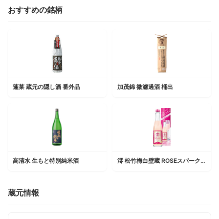
おすすめの銘柄
蓬莱 蔵元の隠し酒 番外品
加茂錦 微濾過酒 桶出
高清水 生もと特別純米酒
澪 松竹梅白壁蔵 ROSEスパークリング清酒
蔵元情報