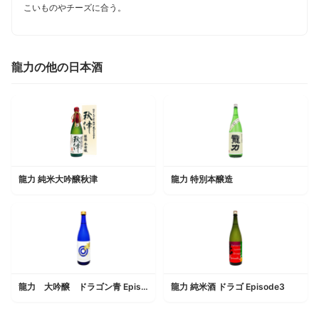
こいものやチーズに合う。
龍力の他の日本酒
龍力 純米大吟醸秋津
龍力 特別本醸造
龍力 大吟醸 ドラゴン青 Episode１
龍力 純米酒 ドラゴ Episode3