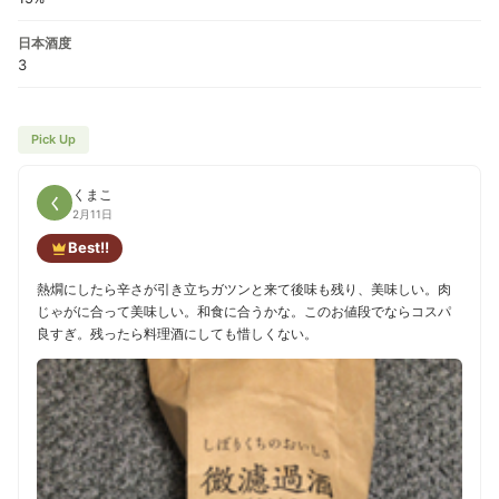
日本酒度
3
Pick Up
くまこ
く
2月11日
Best!!
熱燗にしたら辛さが引き立ちガツンと来て後味も残り、美味しい。肉
じゃがに合って美味しい。和食に合うかな。このお値段でならコスパ
良すぎ。残ったら料理酒にしても惜しくない。