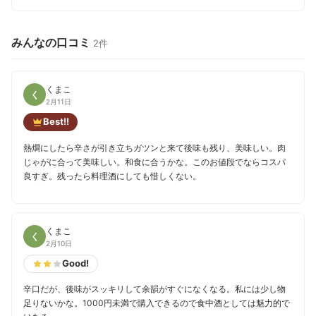
みんなの口コミ
2件
くまこ
く
2月11日
Best!!
熱燗にしたら辛さが引き立ちガツンと来て後味も残り、美味しい。肉
じゃがに合って美味しい。和食に合うかな。このお値段でならコスパ
良すぎ。残ったら料理酒にしても惜しくない。
くまこ
く
2月10日
Good!
辛口だが、後味がスッキリして余韻がすぐになくなる。私には少し物
足りないかな。1000円未満で購入できるので食中酒としては魅力的で