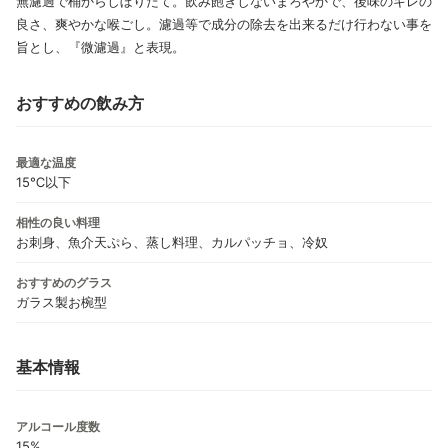
無濾過で桶からしぼりたて。飲み飽きしないまろやかで、後味のキレの
良さ、爽やかな喉ごし。濾過等で成分の除去を出来るだけ行わない事を
旨とし、『微濾過』と表現。
おすすめの飲み方
最適な温度
15℃以下
相性の良い料理
お刺身、魚介天ぷら、蒸し料理、カルパッチョ、冷奴
おすすめのグラス
ガラス製お椀型
基本情報
アルコール度数
15%