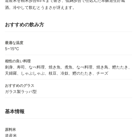
道産米を精米歩合65％まで磨き、低麹歩合で仕込んだ本醸造生貯蔵
酒。冷やして飲むとうまさが冴えます。
おすすめの飲み方
最適な温度
5~15℃
相性の良い料理
刺身、寿司、なべ料理、焼き魚、煮魚、なべ料理、焼き鳥、鰹たたき、
天婦羅、しゃぶしゃぶ、枝豆、冷奴、鰹のたたき、チーズ
おすすめのグラス
ガラス製ラッパ型
基本情報
原料米
道産米