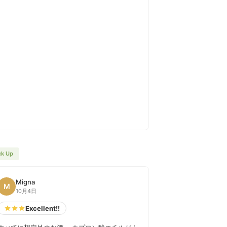
ck Up
Migna
M
10月4日
Excellent!!