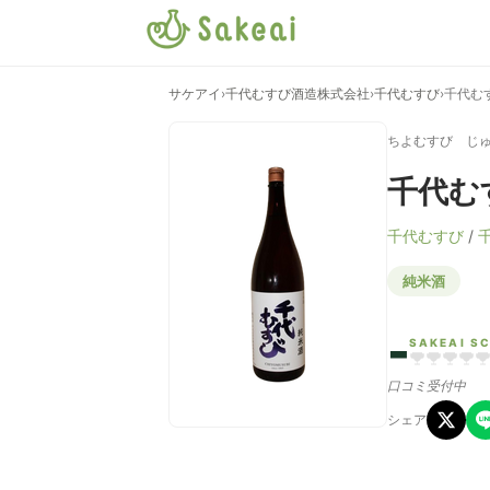
サケアイ
›
千代むすび酒造株式会社
›
千代むすび
›
千代む
ちよむすび じゅ
千代む
千代むすび
/
純米酒
-
SAKEAI S
口コミ受付中
シェア