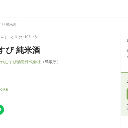
すび 純米酒
んまいとりけい105ごう
すび 純米酒
千代むすび酒造株式会社
（鳥取県）
CORE