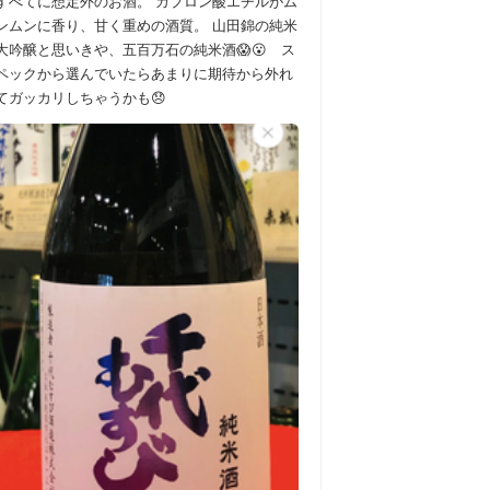
すべてに想定外のお酒。 カプロン酸エチルがム
ンムンに香り、甘く重めの酒質。 山田錦の純米
大吟醸と思いきや、五百万石の純米酒😱😮 ス
ペックから選んでいたらあまりに期待から外れ
てガッカリしちゃうかも😞