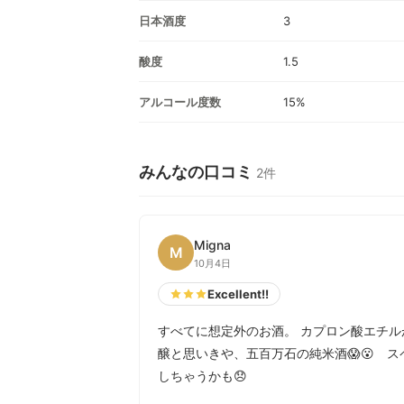
日本酒度
3
酸度
1.5
アルコール度数
15%
みんなの口コミ
2件
Migna
M
10月4日
Excellent!!
すべてに想定外のお酒。 カプロン酸エチル
醸と思いきや、五百万石の純米酒😱😮 
しちゃうかも😞