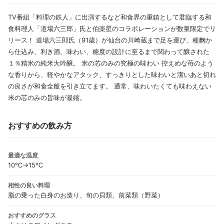
TV番組「料理の鉄人」に出演するなど和食界の重鎮として君臨する和
食料理人「道場六三郎」氏と伯楽星のコラボレーションが数量限定でリ
リース！ 道場六三郎氏（91歳）が仙台の川崎蔵まで足を運び、種麴か
ら仕込み、利き酒、味わい、糖度の設計に至るまで関わって醸された
１％精米の純米大吟醸。 米の芯のみの究極の味わい 控えめな苺のよう
な香りから、軽やかなアタック、すっきりとした味わいと潔いあと切れ
の良さが和食全般を引き立てます。 通常、味わいたくても味わえない
米の芯のみの旨味が凝縮。
おすすめの飲み方
最適な温度
10℃→15℃
相性の良い料理
脂の乗った白身のお造り、旬の貝類、前菜類（野菜）
おすすめのグラス