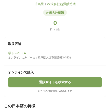
伯楽星
/
株式会社新澤醸造店
純米大吟醸酒
0
口コミ数
取扱店舗
零下 -REIKA-
オンラインのみ（本社：岐阜県大垣市開発町3-183）
オンラインで購入
通販サイトを検索する
※ 外部の検索結果へ遷移します
この日本酒の特徴