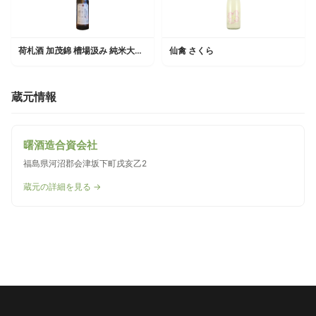
荷札酒 加茂錦 槽場汲み 純米大吟醸 淡麗フレッシュ
仙禽 さくら
蔵元情報
曙酒造合資会社
福島県河沼郡会津坂下町戌亥乙2
蔵元の詳細を見る →