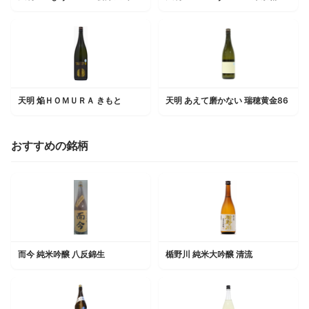
天明 焔ＨＯＭＵＲＡ きもと
天明 あえて磨かない 瑞穂黄金86
おすすめの銘柄
而今 純米吟醸 八反錦生
楯野川 純米大吟醸 清流