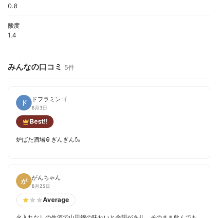
0.8
酸度
1.4
みんなの口コミ
5件
ドフラミンゴ
ド
8月3日
Best!!
炉ばた酒場🏮ぎんぎん🍶
がんちゃん
が
8月25日
Average
火入れなしの生酒で山田錦の味わいと余韻があり、そのまま飲んでも