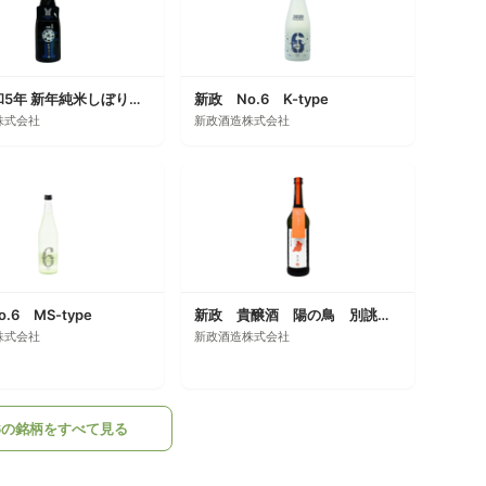
新政 令和5年 新年純米しぼりたて
新政 No.6 K-type
株式会社
新政酒造株式会社
.6 MS-type
新政 貴醸酒 陽の鳥 別誂直汲
株式会社
新政酒造株式会社
.6の銘柄をすべて見る