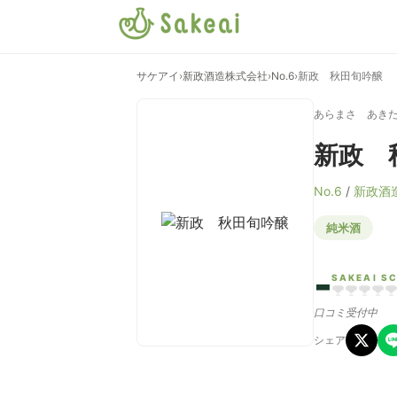
サケアイ
›
新政酒造株式会社
›
No.6
›
新政 秋田旬吟醸
あらまさ あき
新政 
No.6
/
新政酒
純米酒
-
SAKEAI S
口コミ受付中
シェア