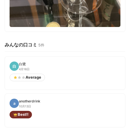
みんなの口コミ
5件
白鷺
白
4月16日
Average
anotherdrink
a
10月13日
Best!!