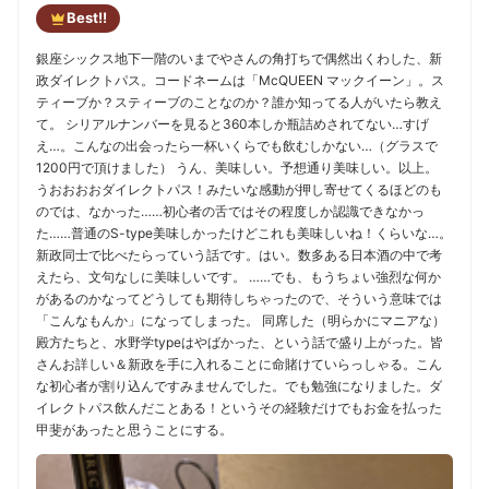
Best!!
銀座シックス地下一階のいまでやさんの角打ちで偶然出くわした、新
政ダイレクトパス。コードネームは「McQUEEN マックイーン」。ス
ティーブか？スティーブのことなのか？誰か知ってる人がいたら教え
て。 シリアルナンバーを見ると360本しか瓶詰めされてない…すげ
え…。こんなの出会ったら一杯いくらでも飲むしかない…（グラスで
1200円で頂けました） うん、美味しい。予想通り美味しい。以上。
うおおおおダイレクトパス！みたいな感動が押し寄せてくるほどのも
のでは、なかった……初心者の舌ではその程度しか認識できなかっ
た……普通のS-type美味しかったけどこれも美味しいね！くらいな…。
新政同士で比べたらっていう話です。はい。数多ある日本酒の中で考
えたら、文句なしに美味しいです。 ……でも、もうちょい強烈な何か
があるのかなってどうしても期待しちゃったので、そういう意味では
「こんなもんか」になってしまった。 同席した（明らかにマニアな）
殿方たちと、水野学typeはやばかった、という話で盛り上がった。皆
さんお詳しい＆新政を手に入れることに命賭けていらっしゃる。こん
な初心者が割り込んですみませんでした。でも勉強になりました。ダ
イレクトパス飲んだことある！というその経験だけでもお金を払った
甲斐があったと思うことにする。