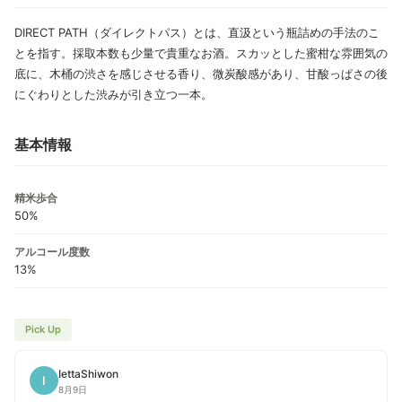
DIRECT PATH（ダイレクトパス）とは、直汲という瓶詰めの手法のこ
とを指す。採取本数も少量で貴重なお酒。スカッとした蜜柑な雰囲気の
底に、木桶の渋さを感じさせる香り、微炭酸感があり、甘酸っぱさの後
にぐわりとした渋みが引き立つ一本。
基本情報
精米歩合
50%
アルコール度数
13%
Pick Up
IettaShiwon
I
8月9日