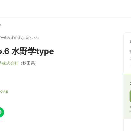
e
ー6 みずのまなぶたいぷ
.6 水野学type
造株式会社
（秋田県）
CORE