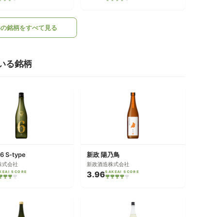
.6の銘柄をすべて見る
いる銘柄
6 S-type
新政 陽乃鳥
株式会社
新政酒造株式会社
KEAI SCORE
3.96
SAKEAI SCORE