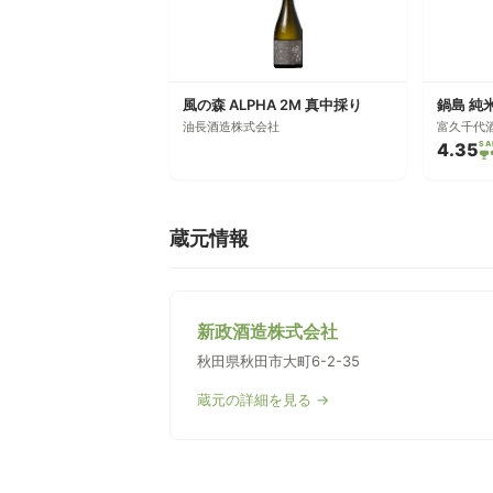
風の森 ALPHA 2M 真中採り
鍋島 純
油長酒造株式会社
富久千代
4.35
SA
蔵元情報
新政酒造株式会社
秋田県秋田市大町6-2-35
蔵元の詳細を見る →