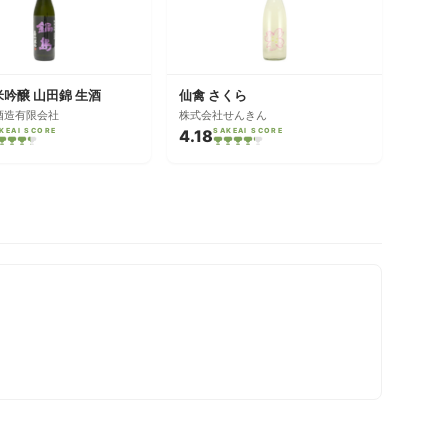
米吟醸 山田錦 生酒
仙禽 さくら
酒造有限会社
株式会社せんきん
KEAI SCORE
4.18
SAKEAI SCORE