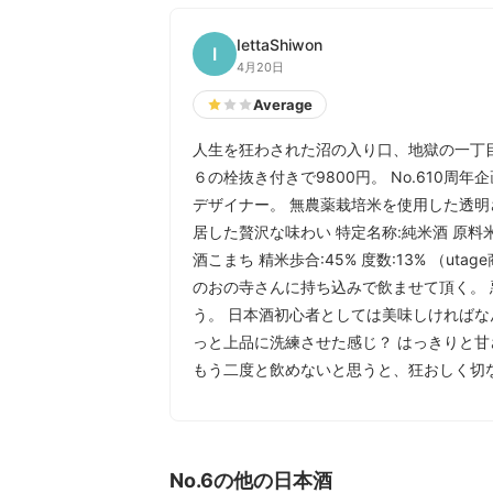
IettaShiwon
I
4月20日
Average
人生を狂わされた沼の入り口、地獄の一丁
６の栓抜き付きで9800円。 No.610
デザイナー。 無農薬栽培米を使用した透
居した贅沢な味わい 特定名称:純米酒 原
酒こまち 精米歩合:45% 度数:13% （u
のおの寺さんに持ち込みで飲ませて頂く。
う。 日本酒初心者としては美味しければな
っと上品に洗練させた感じ？ はっきりと
もう二度と飲めないと思うと、狂おしく切
No.6の他の日本酒