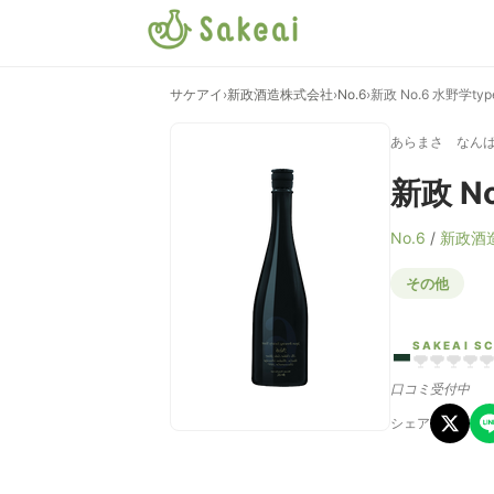
サケアイ
›
新政酒造株式会社
›
No.6
›
新政 No.6 水野学typ
あらまさ なんば
新政 No
No.6
/
新政酒
その他
-
SAKEAI S
口コミ受付中
シェア