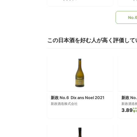
No
この日本酒を好む人が高く評価して
新政 No.6 Dix ans Noel 2021
新政 No.
新政酒造株式会社
新政酒造
3.89
SA