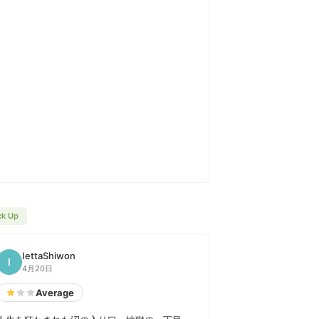
ck Up
IettaShiwon
I
4月20日
Average