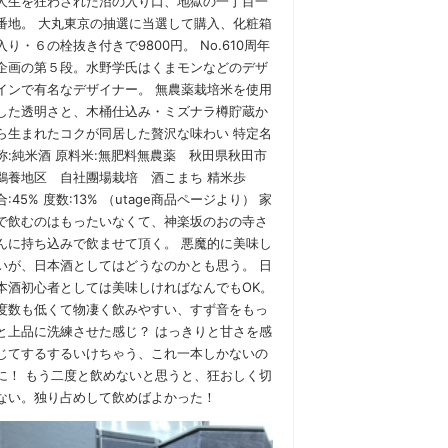
人生を狂わされた沼の入り口、地獄の一丁目一
番地。 大丸東京の抽選に当選して購入、化粧箱
入り・６の栓抜き付きで9800円。 No.610周年
企画の第５段。水野学氏はくまモンなどのデザ
インで有名なデザイナー。 無農薬栽培米を使用
した透明さと、木桶仕込み・ミズナラ樽貯蔵か
ら生まれたコクが同居した贅沢な味わい 特定名
称:純米酒 原料米:無肥料無農薬 秋田県秋田市
鵜養地区 自社團場栽培 酒こまち 精米歩
合:45% 度数:13% （utage商品ページより） 家
で飲むのはもったいなくて、神楽坂のおの寺さ
んに持ち込みで飲ませて頂く。 悪魔的に美味し
いが、日本酒としてはどうなのかとも思う。 日
本酒初心者としては美味しければなんでもOK。
度数も低くて物凄く飲みやすい、すず音をもっ
と上品に洗練させた感じ？ はっきりと甘さを感
じてするするいけちゃう、これ一本しかないの
に！ もう二度と飲めないと思うと、狂おしく切
ない。独り占めして飲めばよかった！