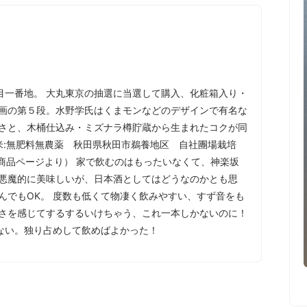
目一番地。 大丸東京の抽選に当選して購入、化粧箱入り・
周年企画の第５段。水野学氏はくまモンなどのデザインで有名な
明さと、木桶仕込み・ミズナラ樽貯蔵から生まれたコクが同
料米:無肥料無農薬 秋田県秋田市鵜養地区 自社團場栽培
tage商品ページより） 家で飲むのはもったいなくて、神楽坂
 悪魔的に美味しいが、日本酒としてはどうなのかとも思
んでもOK。 度数も低くて物凄く飲みやすい、すず音をも
甘さを感じてするするいけちゃう、これ一本しかないのに！
ない。独り占めして飲めばよかった！