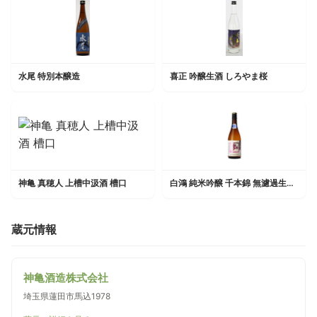
水尾 特別本醸造
喜正 吟醸生酒 しろやま桜
神亀 真穂人 上槽中汲酒 槽口
白鴻 純米吟醸 千本錦 無濾過生原酒
蔵元情報
神亀酒造株式会社
埼玉県蓮田市馬込1978