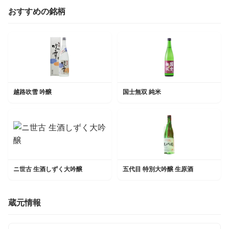
おすすめの銘柄
越路吹雪 吟醸
国士無双 純米
ニ世古 生酒しずく大吟醸
五代目 特別大吟醸 生原酒
蔵元情報