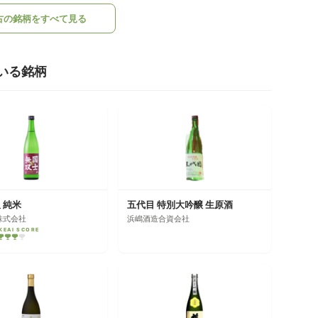
古の銘柄をすべて見る
いる銘柄
 純米
五代目 特別大吟醸 生原酒
株式会社
浜嶋酒造合資会社
KEAI SCORE