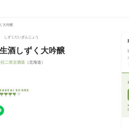
く大吟醸
ゅ しずくだいぎんじょう
 生酒しずく大吟醸
会社二世古酒造
（北海道）
SAKEAI SCORE