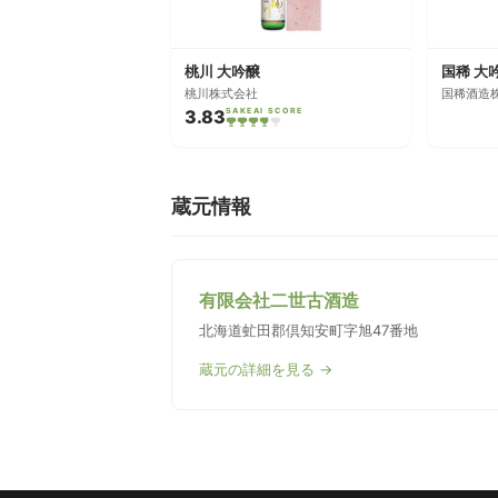
桃川 大吟醸
国稀 大
桃川株式会社
国稀酒造
3.83
SAKEAI SCORE
蔵元情報
有限会社二世古酒造
北海道虻田郡倶知安町字旭47番地
蔵元の詳細を見る →