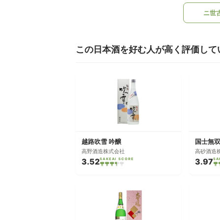
ニ世
この日本酒を好む人が高く評価して
越路吹雪 吟醸
国士無双
高野酒造株式会社
高砂酒造
3.52
SAKEAI SCORE
3.97
SA