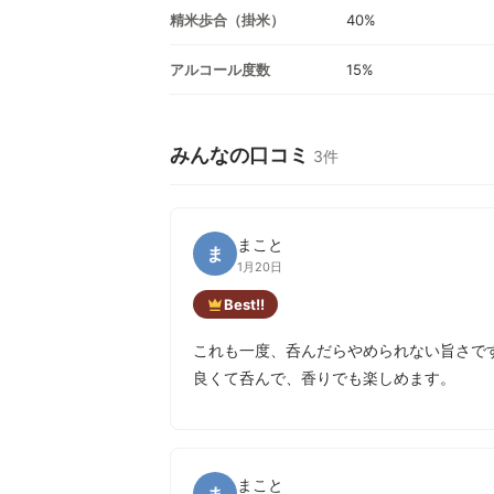
精米歩合（掛米）
40%
アルコール度数
15%
みんなの口コミ
3件
まこと
ま
1月20日
Best!!
これも一度、呑んだらやめられない旨さで
良くて呑んで、香りでも楽しめます。
まこと
ま