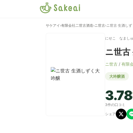
サケアイ
›
有限会社二世古酒造
›
ニ世古
›
ニ世古 生酒しず
にせこ なまし
ニ世古
ニ世古
/
有限
大吟醸酒
3.78
3件の口コミ
シェア