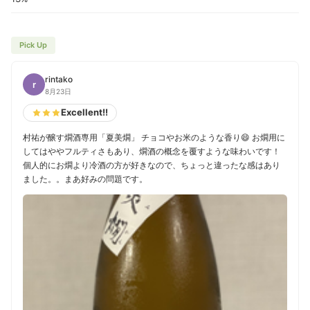
Pick Up
rintako
r
8月23日
Excellent!!
村祐が醸す燗酒専用「夏美燗」 チョコやお米のような香り😄 お燗用に
してはややフルティさもあり、燗酒の概念を覆すような味わいです！
個人的にお燗より冷酒の方が好きなので、ちょっと違ったな感はあり
ました。。まあ好みの問題です。