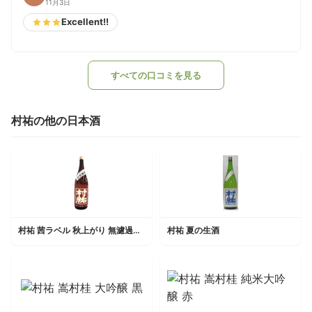
11月3日
Excellent!!
すべての口コミを見る
村祐の他の日本酒
村祐 茜ラベル 秋上がり 無濾過生原酒
村祐 夏の生酒