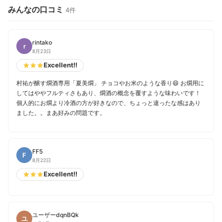
みんなの口コミ
4件
rintako
r
8月23日
Excellent!!
村祐が醸す燗酒専用「夏美燗」 チョコやお米のような香り😄 お燗用に
してはややフルティさもあり、燗酒の概念を覆すような味わいです！
個人的にお燗より冷酒の方が好きなので、ちょっと違ったな感はあり
ました。。まあ好みの問題です。
FF5
F
8月22日
Excellent!!
ユーザーdqnBQk
ユ