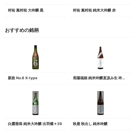
村祐 嵩村桂 大吟醸 黒
村祐 嵩村桂 純米大吟醸 赤
おすすめの銘柄
新政 No.6 X-type
長陽福娘 純米吟醸直汲み生 吟醸酵母 山田錦
白露垂珠 純米大吟醸 出羽燦々39
秋鹿 秋出し 純米吟醸