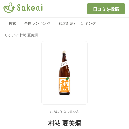
口コミを投稿
検索
全国ランキング
都道府県別ランキング
サケアイ
›
村祐 夏美燗
むらゆう なつみかん
村祐 夏美燗