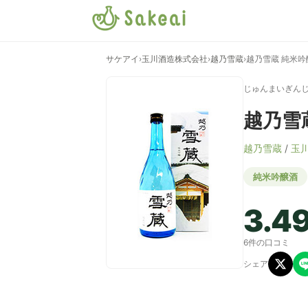
サケアイ
›
玉川酒造株式会社
›
越乃雪蔵
›
越乃雪蔵 純米吟
じゅんまいぎん
越乃雪
越乃雪蔵
/
玉
純米吟醸酒
3.4
6件の口コミ
シェア