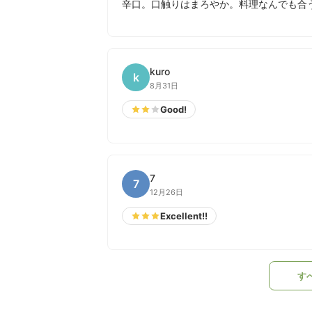
辛口。口触りはまろやか。料理なんでも合
kuro
k
8月31日
Good!
7
7
12月26日
Excellent!!
す