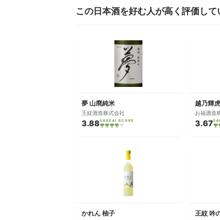
この日本酒を好む人が高く評価して
夢 山廃純米
越乃輝虎
王紋酒造株式会社
お福酒造
3.88
SAKEAI SCORE
3.67
SA
かれん 柚子
王紋 吟