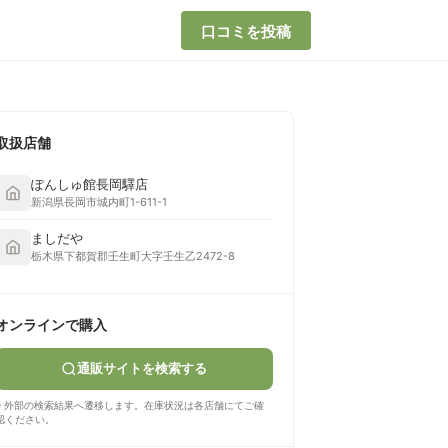
口コミを投稿
取扱店舗
ぽんしゅ館長岡驛店
新潟県長岡市城内町1-611-1
ましだや
栃木県下都賀郡壬生町大字壬生乙2472-8
オンラインで購入
通販サイトを検索する
※ 外部の検索結果へ遷移します。在庫状況は各店舗にてご確
認ください。