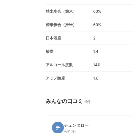
精米歩合（麹米）
60%
精米歩合（掛米）
60%
日本酒度
2
酸度
1.4
アルコール度数
14%
アミノ酸度
1.6
みんなの口コミ
6件
チュンタロー
チ
4月10日