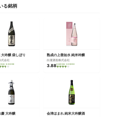
いる銘柄
 大吟醸 袋しぼり
熟成の上善如水 純米吟醸
株式会社
白瀧酒造株式会社
KEAI SCORE
3.88
SAKEAI SCORE
の慶 大吟醸
会津ほまれ 純米大吟醸酒