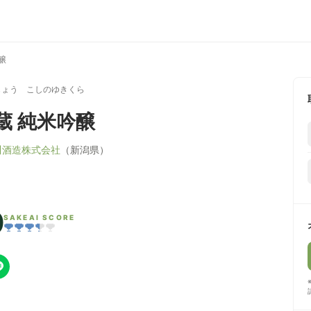
醸
じょう こしのゆきくら
蔵 純米吟醸
川酒造株式会社
（新潟県）
9
SAKEAI SCORE