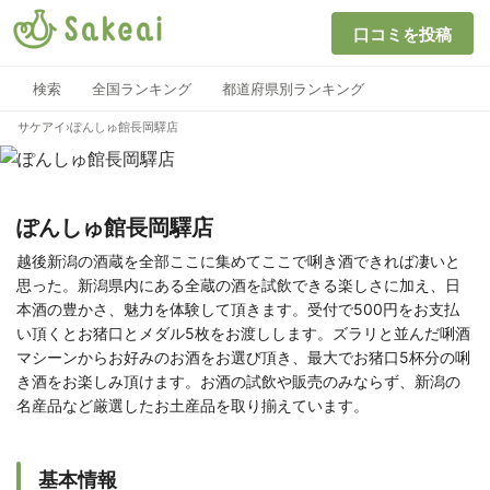
口コミを投稿
検索
全国ランキング
都道府県別ランキング
サケアイ
›
ぽんしゅ館長岡驛店
ぽんしゅ館長岡驛店
越後新潟の酒蔵を全部ここに集めてここで唎き酒できれば凄いと
思った。新潟県内にある全蔵の酒を試飲できる楽しさに加え、日
本酒の豊かさ、魅力を体験して頂きます。受付で500円をお支払
い頂くとお猪口とメダル5枚をお渡しします。ズラリと並んだ唎酒
マシーンからお好みのお酒をお選び頂き、最大でお猪口5杯分の唎
き酒をお楽しみ頂けます。お酒の試飲や販売のみならず、新潟の
名産品など厳選したお土産品を取り揃えています。
基本情報