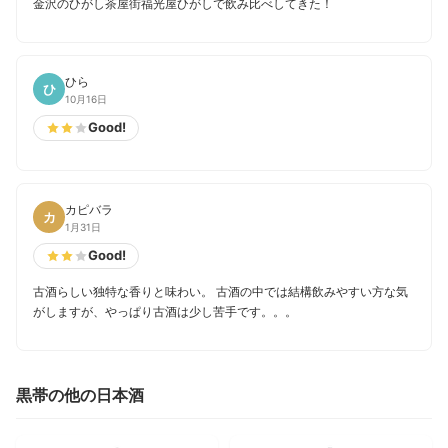
金沢のひがし茶屋街福光屋ひがしで飲み比べしてきた！
ひら
ひ
10月16日
Good!
カピバラ
カ
1月31日
Good!
古酒らしい独特な香りと味わい。 古酒の中では結構飲みやすい方な気
がしますが、やっぱり古酒は少し苦手です。。。
黒帯の他の日本酒