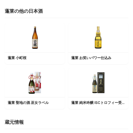
蓬莱の他の日本酒
蓬莱 小町桜
蓬莱 お笑いパワー仕込み
蓬莱 聖地の酒 巫女ラベル
蓬莱 純米吟醸 ISCトロフィー受賞酒
蔵元情報