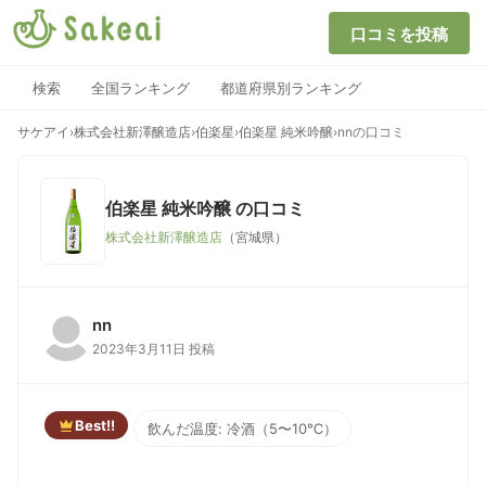
口コミを投稿
検索
全国ランキング
都道府県別ランキング
サケアイ
›
株式会社新澤醸造店
›
伯楽星
›
伯楽星 純米吟醸
›
nnの口コミ
伯楽星 純米吟醸
の口コミ
株式会社新澤醸造店
（宮城県）
nn
2023年3月11日 投稿
Best!!
飲んだ温度: 冷酒（5〜10℃）