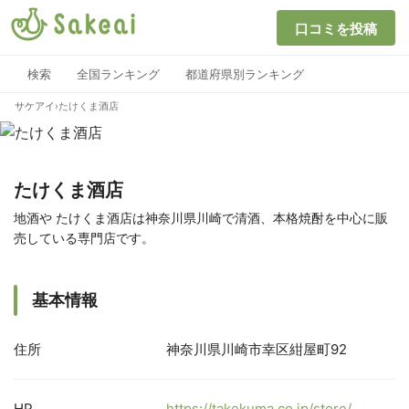
口コミを投稿
検索
全国ランキング
都道府県別ランキング
サケアイ
›
たけくま酒店
たけくま酒店
地酒や たけくま酒店は神奈川県川崎で清酒、本格焼酎を中心に販
売している専門店です。
基本情報
住所
神奈川県川崎市幸区紺屋町92
HP
https://takekuma.co.jp/store/