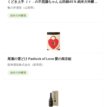
くどき上手 Ｊｒ．の不思議ちゃん 山田錦45％ 純米大吟醸 生酒
亀の井酒造（山形県）
純米大吟醸酒
尾瀬の雪どけ Padlock of Love 愛の南京錠
龍神酒造株式会社（群馬県）
純米大吟醸酒