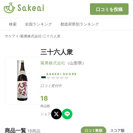
口コミを投稿
検索
全国ランキング
都道府県別ランキング
サケアイ
›
菊勇株式会社
›
三十六人衆
三十六人衆
菊勇株式会社
（山形県）
-
SAKEAI SCORE
口コミ受付中
18
商品数
シェア
商品一覧
口コミ数順
スコア順
18商品