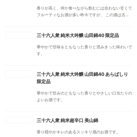
香りが高く、何か食べながら飲むには合わない甘くて
フルーティなお酒が多い昨今ですが、 この酒は古来
の酵母を使った良くも悪くも昔ながらの造り。辛口で
食べものの邪魔をしない、晩酌にピッタリの純米酒で
す。
三十六人衆 純米大吟醸 山田錦40 限定品
華やかで甘味をともなった香りと澄みきった味わいで
す。
三十六人衆 純米大吟醸 山田錦40 あらばしり
限定品
華やかで甘みのともなった香りとやさしい口当たりの
よいお酒です。
三十六人衆 純米超辛口 美山錦
香り穏やかキレのあるスッキリ感のお酒です。