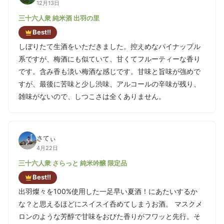
12月13日
三十六人衆 純米酒 出羽の里
Best!!
しぼりたて生酒をいただきました。控えめなパイナップル
系ですが、梅酒にも似ていて、甘くてフルーティーな香り
です。含み香も淡い梅酒な感じです。甘味と旨味が強めで
すが、最後に苦味と少し渋味、アルコールの辛味が残り、
雑味がないので、しつこさは全くありません。
さてぃ
4月22日
三十六人衆 さらっと 純米吟醸 限定品
Best!!
出羽燦々を100%使用した一足早い夏酒！にあたいするか
な？と思えるほどにスイスイ呑めてしまうお酒。 マスクメ
ロンのような芳醇で甘味をおびた香りがフワッと先行。そ