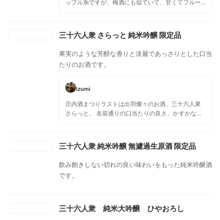
ップル系ですが、梅酒にも似ていて、甘くてフルー
ティーな香りです。含み香も淡い梅酒な感じです。
甘味と旨味が強めですが、最後に苦味と少し渋味、
アルコールの辛味が残り、雑味がないので、しつこ
三十六人衆 さらっと 純米吟醸 限定品
さは全くありません。
果実のような芳醇な香りと淡麗であっさりとした口当
たりのお酒です。
izumi
庄内酒まつりラストは出羽燦々のお酒、三十六人衆
さらっと。 名前通りの口当たりの良さ、かすかな酸
味と甘みのバランスが絶妙です。
三十六人衆 純米吟醸 無濾過生原酒 限定品
飲み飽きしない切れの良い味わいをもった純米吟醸酒
です。
三十六人衆 純米大吟醸 ひやおろし