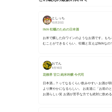
としっち
10月20日
IMA 牡蠣のための日本酒
お米で醸した白ワインのようなお酒です。もち
むことができるくらい、牡蠣と言えばIMAなの
おでん
9月16日
花柳界 甘口 純米吟醸 今代司
日本酒…？ってなるくらい飲みやすい お酒が弱いけど飲
より爽やかになるらしい。 お友達に「お前のとこは淡麗辛口しか作れないんだな」と言われ、悔しくて作った
お酒らしい笑 お酒が苦手な方でも絶対に飲める