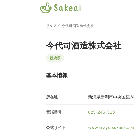
サケアイ
›
今代司酒造株式会社
今代司酒造株式会社
新潟県
基本情報
新潟県新潟市中央区鏡が
所在地
025-245-3231
電話番号
www.imayotsukasa.co
公式サイト