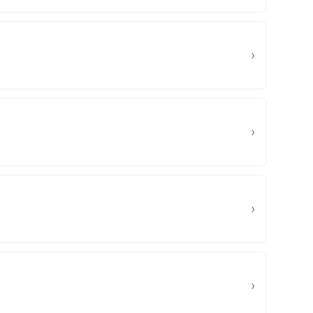
›
›
›
›