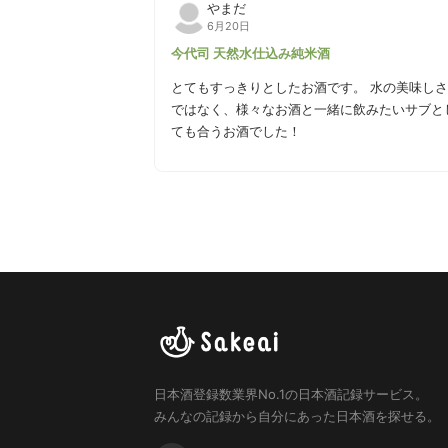
やまだ
6月20日
今代司 天然水仕込み純米酒
とてもすっきりとしたお酒です。 水の美味しさが分かるくらいするすると飲めてしまうお酒でした。 メイン
ではなく、様々なお酒と一緒に飲みたいサブとして適してい
ても合うお酒でした！
日本酒登録数業界No.1の日本酒記録サービス。
みんなの記録から自分にあった日本酒を探せる。