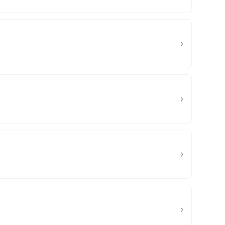
›
›
›
›