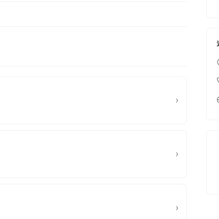
›
›
›