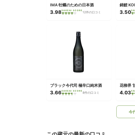
IMA 牡蠣のための日本酒
錦鯉 KO
3.98
SAKEAI SCORE
3.50
SA
12件の口コミ
ブラック今代司 極辛口純米酒
花柳界 
3.66
SAKEAI SCORE
4.03
SA
8件の口コミ
今
この蔵元の最新の口コミ