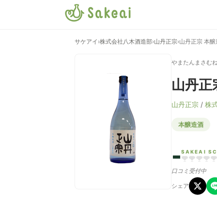
サケアイ
›
株式会社八木酒造部
›
山丹正宗
›
山丹正宗 本醸
やまたんまさむ
山丹正
山丹正宗
/
株
本醸造酒
-
SAKEAI S
口コミ受付中
シェア