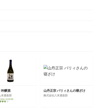
 吟醸酒
山丹正宗 バリィさんの寝ざけ
八木酒造部
株式会社八木酒造部
KEAI SCORE