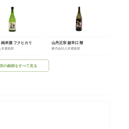
 純米酒 フクヒカリ
山丹正宗 超辛口 辣
八木酒造部
株式会社八木酒造部
宗の銘柄をすべて見る