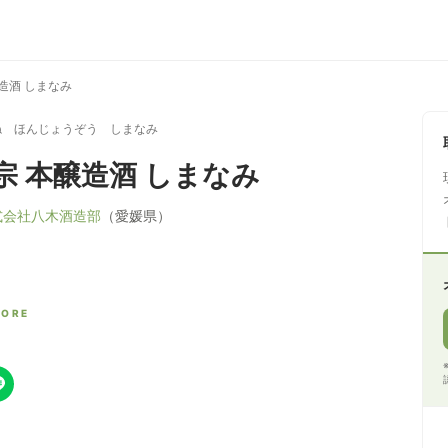
造酒 しまなみ
ね ほんじょうぞう しまなみ
宗 本醸造酒 しまなみ
式会社八木酒造部
（愛媛県）
CORE