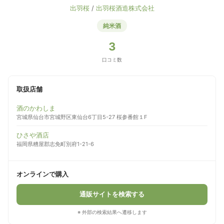
出羽桜
/
出羽桜酒造株式会社
純米酒
3
口コミ数
取扱店舗
酒のかわしま
宮城県仙台市宮城野区東仙台6丁目5-27 桜参番館１F
ひさや酒店
福岡県糟屋郡志免町別府1-21-6
オンラインで購入
通販サイトを検索する
※ 外部の検索結果へ遷移します