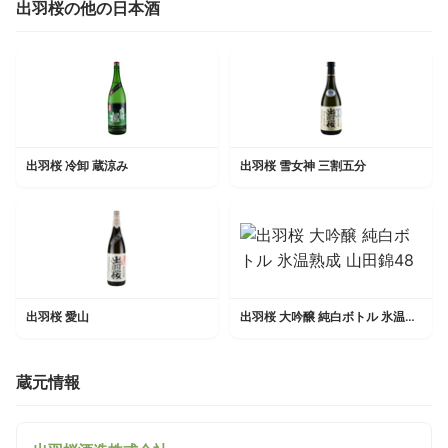
出羽桜の他の日本酒
出羽桜 冷卸 蔵涼み
出羽桜 雪女神 三割五分
出羽桜 愛山
出羽桜 大吟醸 純白ボトル 氷温熟成 山田錦48
蔵元情報