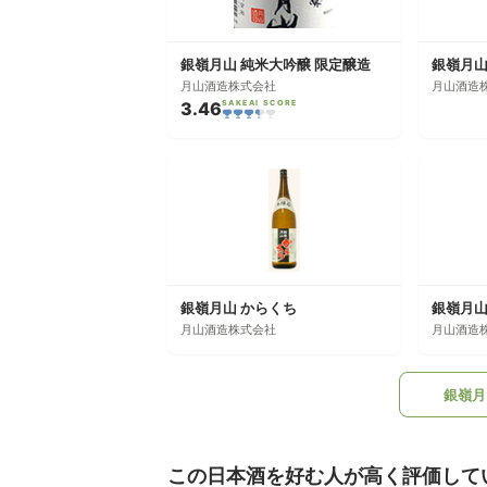
銀嶺月山 純米大吟醸 限定醸造
銀嶺月山
月山酒造株式会社
月山酒造
3.46
SAKEAI SCORE
銀嶺月山 からくち
月山酒造株式会社
月山酒造
銀嶺月
この日本酒を好む人が高く評価して