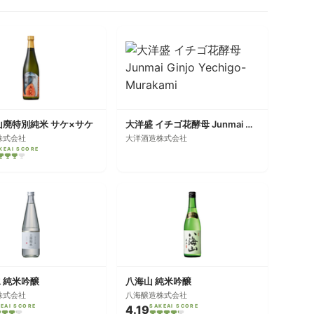
山廃特別純米 サケ×サケ
大洋盛 イチゴ花酵母 Junmai Ginjo Yechigo-Murakami
株式会社
大洋酒造株式会社
KEAI SCORE
 純米吟醸
八海山 純米吟醸
株式会社
八海醸造株式会社
EAI SCORE
4.19
SAKEAI SCORE