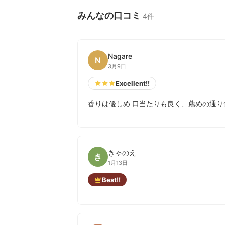
みんなの口コミ
4件
Nagare
N
3月9日
Excellent!!
香りは優しめ 口当たりも良く、薦めの通り食
きゃのえ
き
1月13日
Best!!