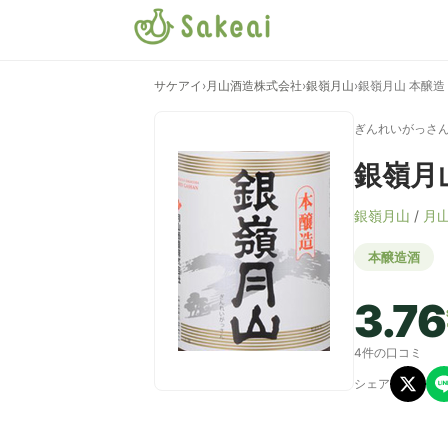
サケアイ
›
月山酒造株式会社
›
銀嶺月山
›
銀嶺月山 本醸造
ぎんれいがっさ
銀嶺月
銀嶺月山
/
月
本醸造酒
3.76
4件の口コミ
シェア