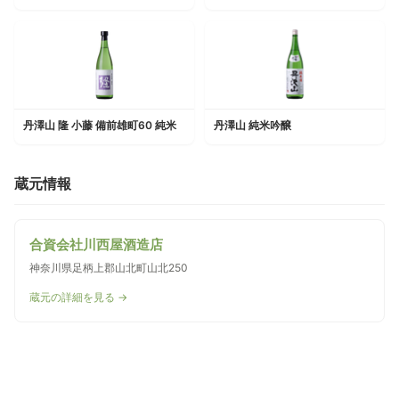
丹澤山 隆 小藤 備前雄町60 純米
丹澤山 純米吟醸
蔵元情報
合資会社川西屋酒造店
神奈川県足柄上郡山北町山北250
蔵元の詳細を見る →