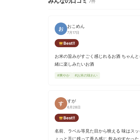
みんなの口コミ
7件
おこめん
お
7月17日
Best!!
お米の旨みがすごく感じれるお酒 ちゃんと
緒に楽しみたいお酒
#爽やか
#お米の味わい
すが
す
6月28日
Best!!
名前、ラベル等見た目から映える 味はスッ
ょっと舌に残って香る感じ 飲みやすかった