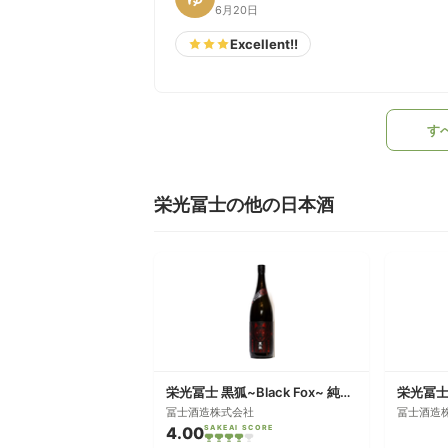
6月20日
Excellent!!
す
栄光冨士の他の日本酒
栄光冨士 黒狐~Black Fox~ 純米大吟醸無濾過生原酒
栄光冨士
冨士酒造株式会社
冨士酒造
4.00
SAKEAI SCORE