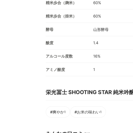
精米歩合（麹米）
60%
精米歩合（掛米）
60%
酵母
山形酵母
酸度
1.4
アルコール度数
16%
アミノ酸度
1
栄光冨士 SHOOTING STAR 純
#爽やか
#お米の味わい
1
1