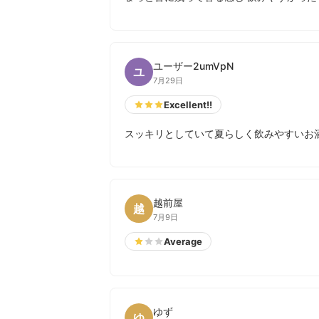
ユーザー2umVpN
ユ
7月29日
Excellent!!
スッキリとしていて夏らしく飲みやすいお
越前屋
越
7月9日
Average
ゆず
ゆ