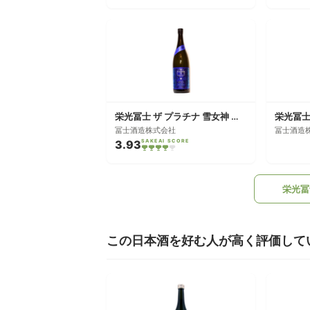
栄光冨士 ザ プラチナ 雪女神 純米大吟醸無濾過生原酒
冨士酒造株式会社
冨士酒造
3.93
SAKEAI SCORE
栄光冨
この日本酒を好む人が高く評価して