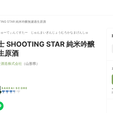
TING STAR 純米吟醸無濾過生原酒
しゅーてぃんぐすたー じゅんまいぎんじょうむろかなまげんしゅ
 SHOOTING STAR 純米吟醸
生原酒
士酒造株式会社
（山形県）
4
SAKEAI SCORE