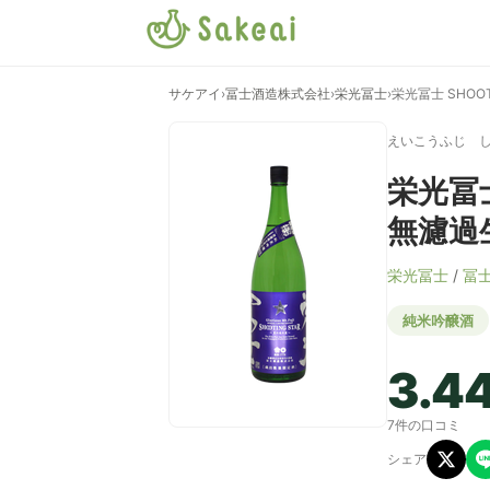
サケアイ
›
冨士酒造株式会社
›
栄光冨士
›
栄光冨士 SHOO
えいこうふじ 
栄光冨士
無濾過
栄光冨士
/
冨
純米吟醸酒
3.4
7件の口コミ
シェア