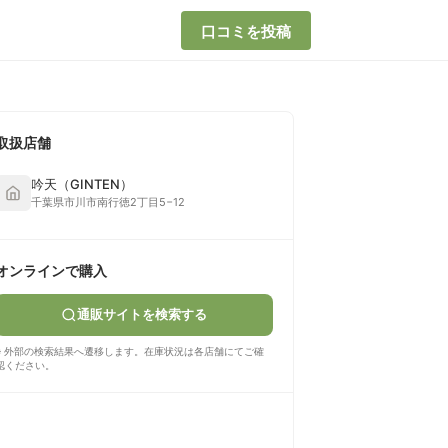
口コミを投稿
取扱店舗
吟天（GINTEN）
千葉県市川市南行徳2丁目5−12
オンラインで購入
通販サイトを検索する
※ 外部の検索結果へ遷移します。在庫状況は各店舗にてご確
認ください。