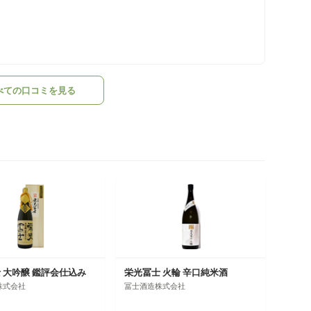
べての口コミを見る
 大吟醸 鑑評会仕込み
栄光冨士 火輪 辛口純米酒
株式会社
冨士酒造株式会社