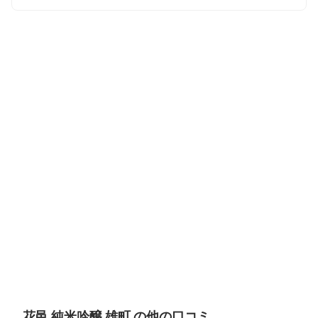
花邑 純米吟醸 雄町 の他の口コミ