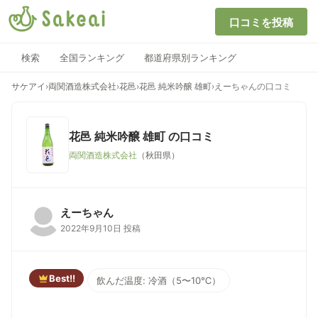
口コミを投稿
検索
全国ランキング
都道府県別ランキング
サケアイ
›
両関酒造株式会社
›
花邑
›
花邑 純米吟醸 雄町
›
えーちゃんの口コミ
花邑 純米吟醸 雄町
の口コミ
両関酒造株式会社
（秋田県）
えーちゃん
2022年9月10日 投稿
Best!!
飲んだ温度: 冷酒（5〜10℃）